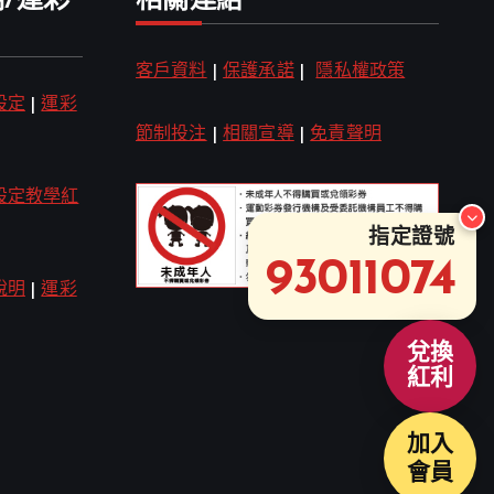
/運彩
相關連結
客戶資料
|
保護承諾
|
隱私權政策
設定
|
運彩
節制投注
|
相關宣導
|
免責聲明
設定教學
紅
指定證號
93011074
說明
|
運彩
兌換
紅利
加入
會員