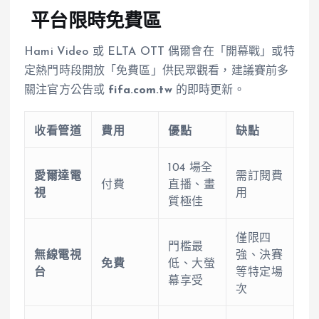
平台限時免費區
Hami Video 或 ELTA OTT 偶爾會在「開幕戰」或特
定熱門時段開放「免費區」供民眾觀看，建議賽前多
關注官方公告或
fifa.com.tw
的即時更新。
收看管道
費用
優點
缺點
104 場全
愛爾達電
需訂閱費
付費
直播、畫
視
用
質極佳
僅限四
門檻最
無線電視
強、決賽
免費
低、大螢
台
等特定場
幕享受
次