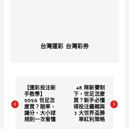
台灣運彩 台灣彩券
文
【運彩投注新
48 隊新賽制
章
手教學】
下，世足怎麼
2026 世足怎
買？新手必懂
麼買？賠率、
得投注邏輯與
導
讓分、大小球
3 大世界盃勝
規則一次看懂
率紅利策略
覽