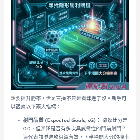
想要提升勝率，世足直播不只是看球進了沒。新手可
以觀察以下兩大指標：
射門品質 (Expected Goals, xG)：
雖然比分是
0:0，但某隊是否有多次具威脅性的門前射門？
這代表該隊進攻組織有效，下半場開大分的機率