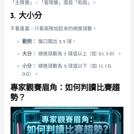
「主隊勝」、「客隊勝」還是「和局」。
3. 大小分
不看誰贏，只看兩隊加起來的總進球數。
範例：
盤口開出 2.5 球。
大分：
總進球數為 3 球或以上（如 2:1, 3:0）。
小分：
總進球數為 2 球或以下（如 1:1, 1:0,
0:0）。
專家觀賽眉角：如何判讀比賽趨
勢？