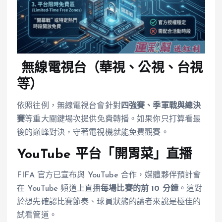
無線電視台（華視、公視、台視
等）
依照往例，無線電視台會針對
四強賽、季軍戰與總決
賽
等重大關鍵場次提供免費轉播。如果你只打算看最
後的巔峰對決，守著電視機就能免費觀賽。
YouTube 平台「開胃菜」直播
FIFA 官方已宣布與 YouTube 合作，媒體夥伴預計會
在 YouTube 頻道上直播
每場比賽的前 10 分鐘
。這對
於想先確認比賽節奏、球員狀態的讀者來說是極佳的
試看管道。