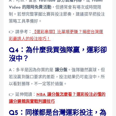
A：可以，留意
YouTube 部分試看內容
，或
Hami
Video 的限時免費活動
，但通常會有場次或時間限
制。若想完整掌握比賽與投注節奏，建議提早把投注
策略工具準備好。
👉
請參考：
【運彩串關】比單場更賺？揭密台灣運
彩最誘人的投注技巧！
Q4：為什麼我買強隊贏，運彩卻
沒中？
A：多半是因為你買的是
讓分盤
。強隊雖然贏球，但
若沒贏到盤口要求的差距，投注結果仍可能沒中。所
以看對勝隊，不一定等於過盤。
👉 延伸閱讀：
NBA 讓分盤怎麼看？運彩投注必懂的
讓分邏輯與實戰判讀技巧
Q5：同樣都是台灣運彩投注，為