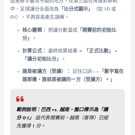
這是新手最常卡關的地方。在第三屆台灣運彩新制
中，足球讓分全面改為
「比分式顯示」
（如 1:0 或
0:1），不再容易產生誤解。
核心邏輯：
把讓分數當成
「開賽前的初始比
分」
。
計算公式：
最終核算結果 =
「正式比數」
+
「讓分初始比分」
。
誰是被讓方（受讓）：
記住口訣——
「數字寫在
誰那邊，誰就是被讓的一方（受讓方）。」
範例說明：巴西 vs. 越南，盤口標示為「讓
分 0:1」
這代表開賽前，越南（客隊）已經
先獲得 1 分。