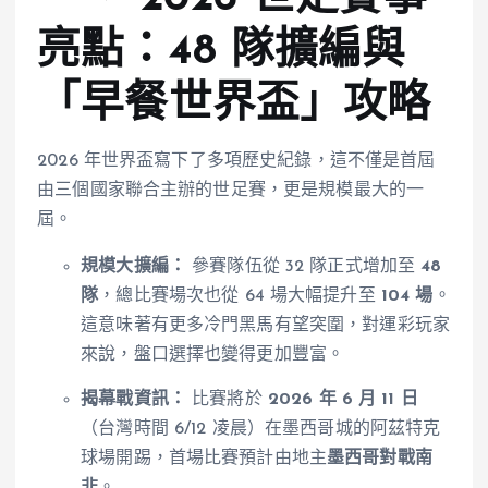
亮點：48 隊擴編與
「早餐世界盃」攻略
2026 年世界盃寫下了多項歷史紀錄，這不僅是首屆
由三個國家聯合主辦的世足賽，更是規模最大的一
屆。
規模大擴編：
參賽隊伍從 32 隊正式增加至
48
隊
，總比賽場次也從 64 場大幅提升至
104 場
。
這意味著有更多冷門黑馬有望突圍，對運彩玩家
來說，盤口選擇也變得更加豐富。
揭幕戰資訊：
比賽將於
2026 年 6 月 11 日
（台灣時間 6/12 凌晨）在墨西哥城的阿茲特克
球場開踢，首場比賽預計由地主
墨西哥對戰南
非
。