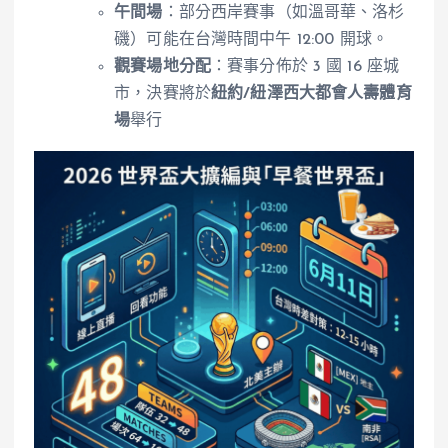
午間場
：部分西岸賽事（如溫哥華、洛杉
磯）可能在台灣時間中午 12:00 開球。
觀賽場地分配
：賽事分佈於 3 國 16 座城
市，決賽將於
紐約/紐澤西大都會人壽體育
場
舉行