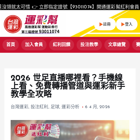
S
立即指定證號【93011074】開通運彩幫紅利會員 📊【運彩幫】
k
i
▶
▶
註冊
登入
p
t
o
首頁
加入會員
紅利回饋
投注教學
文章總覽
c
o
n
t
e
2026 世足直播哪裡看？手機線
n
上看、免費轉播管道與運彩新手
t
教學全攻略
台灣運彩
,
投注紅利
,
足球
,
運彩分析
6 4 月, 2026