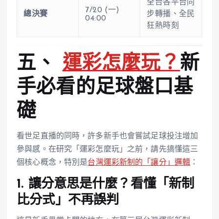
全台各平台同
7/20 (一)
總決賽
步轉播、全民
04:00
狂熱時刻
五、
運彩怎麼玩？
新
手必看的足球盤口基
礎
看世足直播的同時，許多新手也會嘗試足球投注增加
參與感。在研究「運彩怎麼玩」之前，請先搞懂這三
個核心概念，特別是
台灣運彩新制的「讓分」邏輯
：
1. 讓分意思是什麼？看懂「新制
比分式」不再誤判