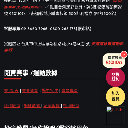
運彩幫自2014年創立，是一個專為台灣運動彩券玩家打造的
紅利回
✅ 註冊台灣運彩會員，請(補)指定經銷商證
饋+賽事分析+社群互動平台。
號 93011074 ，敲運彩幫小編審核領 500紅利禮券 (限額500名)
客服專線:
02-8660-7966 0800-268-178
(限市話)
實體店址:台北市中正區羅斯福路4段24巷14之1號
高進運彩幫運動彩
券行
指定證號
93011074
開賣賽事 /運動數據
兌換
紅利
賽 事 表
|
賽果查詢
|
場中投注
|
會員專區
加入
會員
棒球數據
|
網球數據
|
足球數據
|
籃球數據