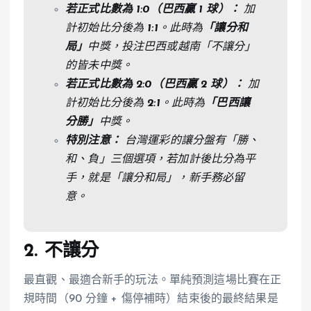
若正式比數為 1:0（巴西贏 1 球）：
加
計初始比分後為
1:1
。此時為
「讓分和
局」
中獎，投注巴西或越南「不讓分」
的皆未中獎。
若正式比數為 2:0（巴西贏 2 球）：
加
計初始比分後為
2:1
。此時為
「巴西讓
分勝」
中獎。
特別注意：
台灣運彩的讓分盤有「勝、
和、負」三個選項，若加計後比分為平
手，就是「讓分和局」，新手務必留
意。
2. 不讓分
最直觀、最適合新手的玩法。單純預測這場比賽在正
規時間（90 分鐘 + 傷停補時）結束後的最終結果是