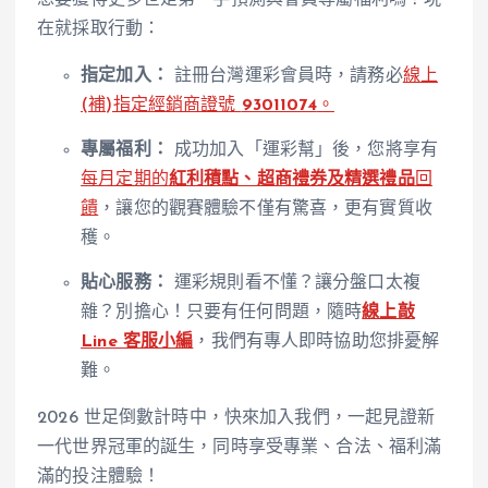
想要獲得更多世足第一手預測與會員專屬福利嗎？現
在就採取行動：
指定加入：
註冊台灣運彩會員時，請務必
線上
(補)指定經銷商證號
93011074
。
專屬福利：
成功加入「運彩幫」後，您將享有
每月定期的
紅利積點、超商禮券及精選禮品
回
饋
，讓您的觀賽體驗不僅有驚喜，更有實質收
穫。
貼心服務：
運彩規則看不懂？讓分盤口太複
雜？別擔心！只要有任何問題，隨時
線上敲
Line 客服小編
，我們有專人即時協助您排憂解
難。
2026 世足倒數計時中，快來加入我們，一起見證新
一代世界冠軍的誕生，同時享受專業、合法、福利滿
滿的投注體驗！