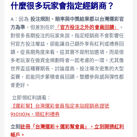
什麼很多玩家會指定經銷商？
A：因為
投注規則、賠率與中獎結果都以台灣運彩官
方為準
，但差別在於
「
官方投注之外的會員回饋
」
。
對很多長期投注的玩家來說，指定經銷商不會影響任
何官方投注權益，卻能讓自己額外享有紅利或禮券回
饋。從長期角度來看，這其實不是附加選項，而是很
多老玩家在做資金規劃時會一起考慮的一環。尤其像
世界盃這種賽期長、討論度高、投注場次密集的大型
盃賽，若能同步累積會員回饋，整體參與感與彈性都
會更好。
立即領紅利請看：
【運彩幫】台灣運彩會員指定本站經銷商證號
93011074，領紅利禮券
立刻
註冊「台灣運彩＋運彩幫會員」，立刻開通紅利
帳戶。