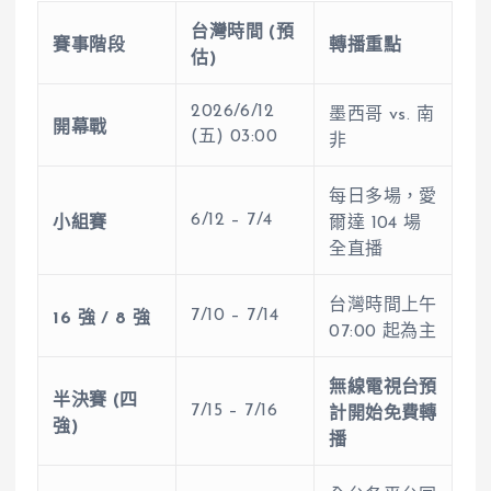
台灣時間 (預
賽事階段
轉播重點
估)
2026/6/12
墨西哥 vs. 南
開幕戰
(五) 03:00
非
每日多場，愛
6/12 – 7/4
小組賽
爾達 104 場
全直播
台灣時間上午
7/10 – 7/14
16 強 / 8 強
07:00 起為主
無線電視台預
半決賽 (四
7/15 – 7/16
計開始免費轉
強)
播