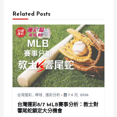
Related Posts
台灣運彩
,
棒球
,
運彩分析
7 8 月, 2026
台灣運彩8/7 MLB賽事分析：教士對
響尾蛇鎖定大分機會