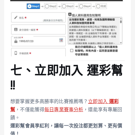
七、立即加入
運彩幫
!!
想要掌握更多高勝率的比賽推薦嗎？
立即加入
運彩
幫
，不僅能獲得
每日專業賽事分析
，還能享有專屬回
饋。
運彩幫會員享紅利，讓每一次投注都更划算、更有價
值！