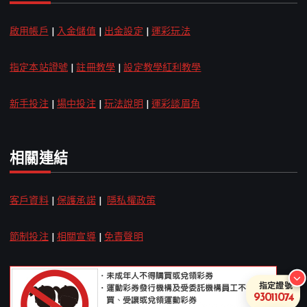
啟用帳戶
|
入金儲值
|
出金設定
|
運彩玩法
指定本站證號
|
註冊教學
|
設定教學
紅利教學
新手投注
|
場中投注
|
玩法說明
|
運彩談眉角
相關連結
客戶資料
|
保護承諾
|
隱私權政策
節制投注
|
相關宣導
|
免責聲明
指定證號
93011074