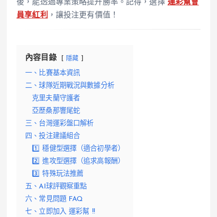
後，能透過專業策略提升勝率。記得，選擇
運彩幫會
員享紅利
，讓投注更有價值！
內容目錄
隱藏
一、比賽基本資訊
二、球隊近期戰況與數據分析
克里夫蘭守護者
亞歷桑那響尾蛇
三、台灣運彩盤口解析
四、投注建議組合
1️⃣ 穩健型選擇（適合初學者）
2️⃣ 進攻型選擇（追求高報酬）
3️⃣ 特殊玩法推薦
五、AI球評觀察重點
六、常見問題 FAQ
七、立即加入 運彩幫 !!