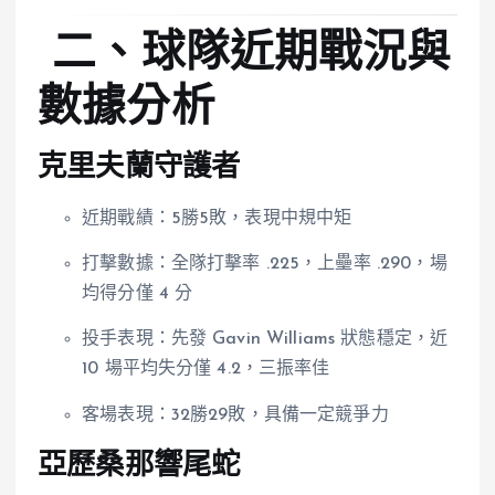
二、球隊近期戰況與
數據分析
克里夫蘭守護者
近期戰績：5勝5敗，表現中規中矩
打擊數據：全隊打擊率 .225，上壘率 .290，場
均得分僅 4 分
投手表現：先發 Gavin Williams 狀態穩定，近
10 場平均失分僅 4.2，三振率佳
客場表現：32勝29敗，具備一定競爭力
亞歷桑那響尾蛇