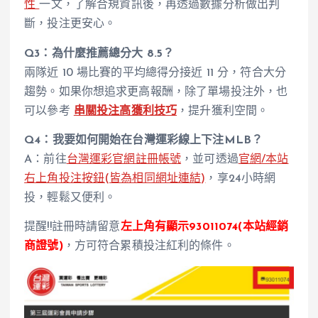
性
一文，了解合規資訊後，再透過數據分析做出判
斷，投注更安心。
Q3：為什麼推薦總分大 8.5？
兩隊近 10 場比賽的平均總得分接近 11 分，符合大分
趨勢。如果你想追求更高報酬，除了單場投注外，也
可以參考
串關投注高獲利技巧
，提升獲利空間。
Q4：我要如何開始在台灣運彩線上下注MLB？
A：前往
台灣運彩官網註冊帳號
，並可透過
官網/本站
右上角投注按鈕(皆為相同網址連結)
，享24小時網
投，輕鬆又便利。
提醒!!註冊時請留意
左上角有顯示93011074(本站經銷
商證號)
，方可符合累積投注紅利的條件。