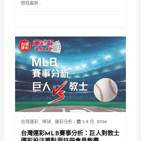
想找最新…
台灣運彩
,
棒球
,
運彩分析
2 8 月, 2026
台灣運彩MLB賽事分析：巨人對教士