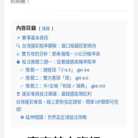
的契機！
內容目錄
隱藏
📌 賽事基本資訊
🔍 台灣運彩賠率觀察：盤口暗藏莊家傾向
⚔ 雙方攻防分析：節奏偏慢，小比分機率高
🧠 投注推薦三選一：從數據選高機率賠率
✅ 推薦一：總進球「小2.5」 @1.66
✅ 推薦二：雙方進球「是」 @1.60
✅ 推薦三：半/全場「和局 / 瑞典」 @6.00
🧾 運彩會員投注建議：贏錢還能領紅利
台灣運彩會員，線上更新指定證號，簡單3步驟即可完
成!
⚽ 延伸閱讀｜世界盃足球投注攻略