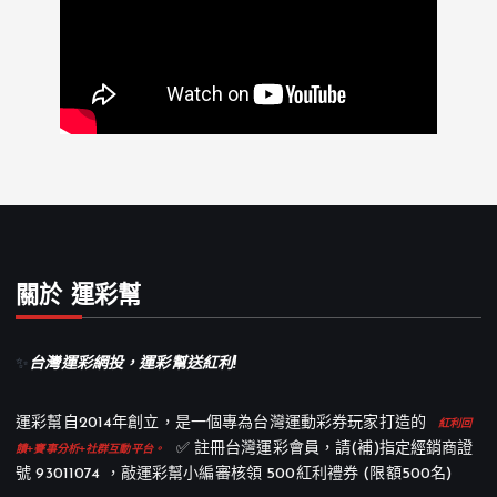
關於 運彩幫
✨
台灣運彩網投，運彩幫送紅利!
運彩幫自2014年創立，是一個專為台灣運動彩券玩家打造的
紅利回
✅ 註冊台灣運彩會員，請(補)指定經銷商證
饋+賽事分析+社群互動平台。
號 93011074 ，敲運彩幫小編審核領 500紅利禮券 (限額500名)