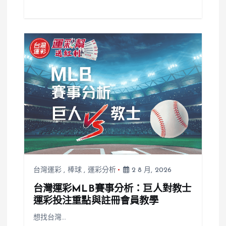
台灣運彩
,
棒球
,
運彩分析
2 8 月, 2026
台灣運彩MLB賽事分析：巨人對教士
運彩投注重點與註冊會員教學
想找台灣…