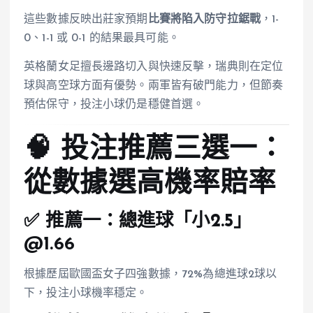
這些數據反映出莊家預期
比賽將陷入防守拉鋸戰
，1-
0、1-1 或 0-1 的結果最具可能。
英格蘭女足擅長邊路切入與快速反擊，瑞典則在定位
球與高空球方面有優勢。兩軍皆有破門能力，但節奏
預估保守，投注小球仍是穩健首選。
🧠 投注推薦三選一：
從數據選高機率賠率
✅ 推薦一：總進球「小2.5」
@1.66
根據歷屆歐國盃女子四強數據，72%為總進球2球以
下，投注小球機率穩定。